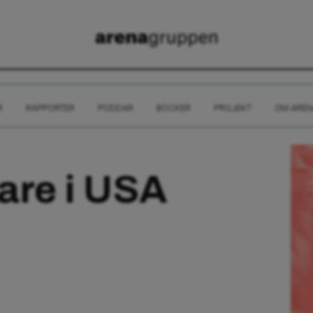
R
RAPPORTER
PODDAR
BÖCKER
PROJEKT
OM AREN
are i USA