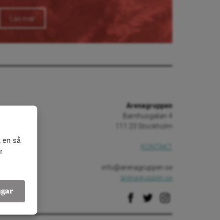
Läs mer
Arenagruppen
Barnhusgatan 4
111 23 Stockholm
 en så
KONTAKT
r
info@arenagruppen.se
arenagruppen.se
ngar