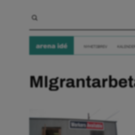
arena
ide
NYHETSBREV
KALENDE
MIgrantarbet