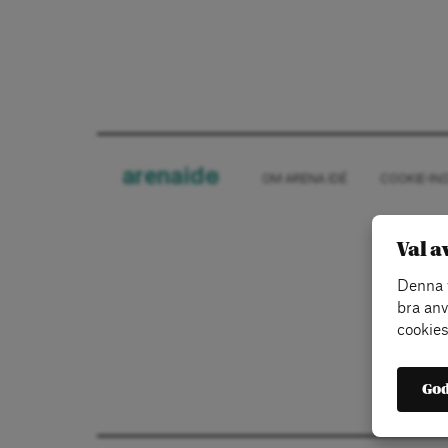
arena
ide
OM ARENA IDÉ
COOKIE-IN
Val a
Denna w
bra anv
cookies
God