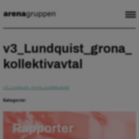
v3_Lundquist_grona_
kollektivavtal
v3_Lundquist_grona_kollektivavtal
Kategorier:
Rapporter