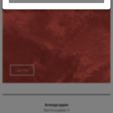
Läs mer
Arenagruppen
Barnhusgatan 4