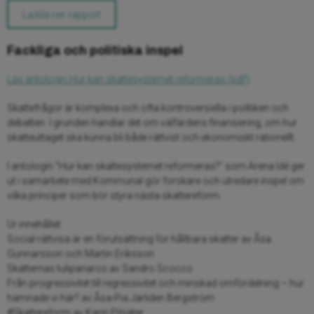
Ladda ner rapport
Fackliga och politiska inspel
Läs antologin Hur kan skattesystemet reformeras (pdf)
Skattefrågor är komplexa och ofta kontroversiella i politiken och
debatten. I grunden handlar det om välfärdens finansiering, om hur
skatteuttaget ska kunna bli både rättvist och ekonomiskt rationellt.
I antologin ”Hur kan skattesystemet reformeras?” som Arena Idé ger
ut i samarbete med Kommunal gör forskare och utredare inspel om
vilka principer som bör styra nästa skattereform.
Ur innehållet:
Social rättvisa är en förutsättning för hållbara skatter av Åsa
Gunnarsson och Martin Eriksson
Skatternas tulipanaros av Sandro Scocco
Från progressivitet till regressivitet och minskad omfördelning – hur
hamnade vi här? av Åsa-Pia Järliden Bergström
#Skattereform av Karin Pilsäter