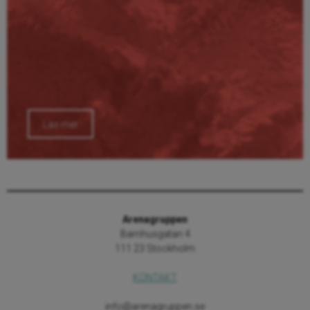
Läs mer
Arenagruppen
Barnhusgatan 4
111 23 Stockholm
KONTAKT
info@arenagruppen.se