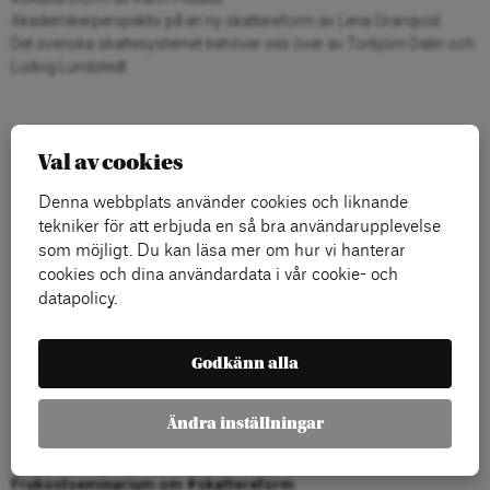
Akademikerperspektiv på en ny skattereform av Lena Granqvist
Det svenska skattesystemet behöver ses över av Torbjörn Dalin och
Ludvig Lundstedt
Val av cookies
Denna webbplats använder cookies och liknande
tekniker för att erbjuda en så bra användarupplevelse
som möjligt. Du kan läsa mer om hur vi hanterar
cookies och dina användardata i vår cookie- och
datapolicy.
Godkänn alla
Ändra inställningar
Frukostseminarium om #skattereform