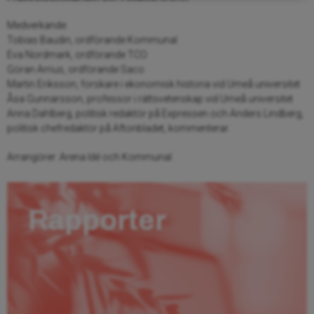
Medverkande:
Tobias Baudin, ordförande Kommunal
Eva Nordmark, ordförande TCO
Göran Arrius, ordförande Saco
Martin Eriksson, forskare i ekonomisk historia vid Umeå universitet
Åsa Gunnarsson, professor i rättsvetenskap vid Umeå universitet
Anna Dahlberg, politisk redaktör på Expressen och Anders Lindberg,
politisk chefredaktör på Aftonbladet, kommenterar.
Arrangörer: Arena Idé och Kommunal
Rapporter