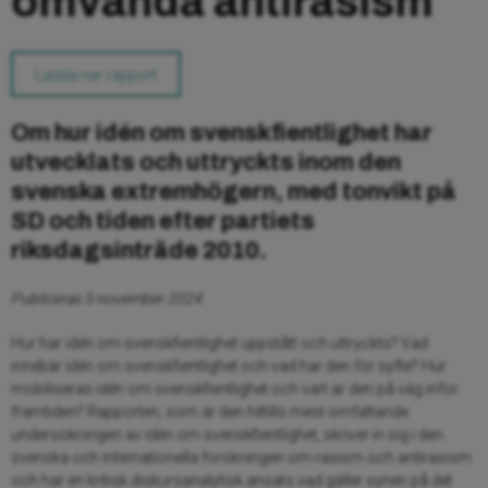
omvända antirasism
Ladda ner rapport
Om hur idén om svenskfientlighet har
utvecklats och uttryckts inom den
svenska extremhögern, med tonvikt på
SD och tiden efter partiets
riksdagsinträde 2010.
Publiceras 5 november 2024
Hur har idén om svenskfientlighet uppstått och uttryckts? Vad
innebär idén om svenskfientlighet och vad har den för syfte? Hur
mobil­iseras idén om svenskfientlighet och vart är den på väg inför
framtiden? Rapporten, som är den hittills mest omfattande
undersökningen av idén om svenskfientlighet, skriver in sig i den
svenska och internationella forskningen om rasism och antirasism
och har en kritisk diskursanalytisk ansats vad gäller synen på det