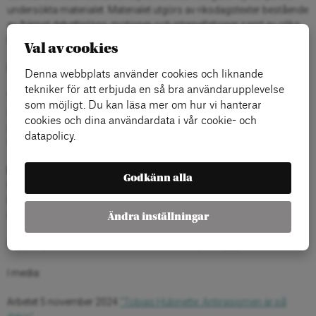
undersökta materialet. Materialet utgörs av riksdagstexter bestående
av främst debattinlägg, motioner och interpellationer samt av olika
medietexter.
Val av cookies
Rapportförfattare:
Denna webbplats använder cookies och liknande
tekniker för att erbjuda en så bra användarupplevelse
Tobias Hübinette
är lärare och forskare vid Karlstads universitet
som möjligt. Du kan läsa mer om hur vi hanterar
där han undervisar i inter­kulturella studier, litteratur- och
cookies och dina användardata i vår cookie- och
genusvetenskap och studerar frågor om ras, rasism, svenskhet,
datapolicy.
vithet och minoriteter.
Peter Wikström
är lärare och forskare vid Karl­ stads universitet.
Godkänn alla
Han undervisar i engelska med språkvetenskaplig inriktning och
bedriver diskurs­analytisk forskning om språk och politik, språk och
ideologi samt språkbruk i sociala medier.
Ändra inställningar
Rapportpresentation från 5/11/24 finns inspelad
här
.
I media:
Arbetet 5 november 2024
“Tobias Hübinette: Antirasismen är på