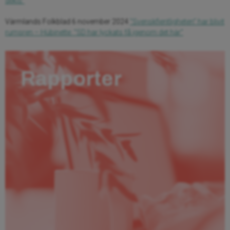
dekis”
Värmlands Folkblad 6 november 2024
”Svenskfientligheten” har blivit
rumsren – Hübinette: ”SD har lyckats få igenom det här”
Rapporter