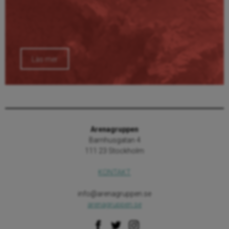
Läs mer
Arenagruppen
Barnhusgatan 4
111 23 Stockholm
KONTAKT
info@arenagruppen.se
arenagruppen.se