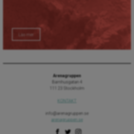
Läs mer
Arenagruppen
Barnhusgatan 4
111 23 Stockholm
KONTAKT
info@arenagruppen.se
arenagruppen.se