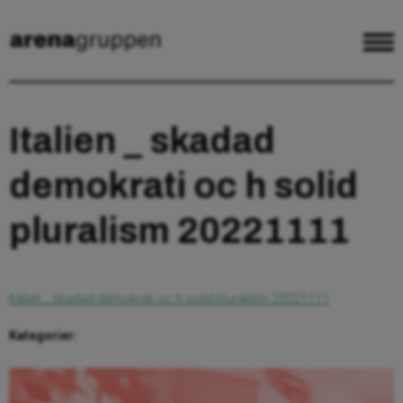
Italien _ skadad
demokrati oc h solid
pluralism 20221111
Italien _ skadad demokrati oc h solid pluralism 20221111
Kategorier: