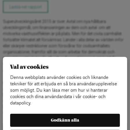
Ladda ner rapport
Superutvecklingsåret 2015 är över. Avtal om nya hållbara
utvecklingsmål, om finansieringen av dem och avtal om att
motverka växthuseffekten är på plats. Men för det civila samhället
fortsätter klimatet att försämras. Länder i alla delar av världen inför
eller skärper restriktioner som försvårar för civilsamhällets
organisationer, framför allt de som arbetar för demokrati och
mänskliga rättigheter. De får allt svårare att ta emot stöd utifrån,
verksamheten kringskärs av nya regler, registrering försvåras och
Val av cookies
så vidare.
Denna webbplats använder cookies och liknande
Agneta Gunnarsson
har i sin nya rapport
Krympande utrymme för
tekniker för att erbjuda en så bra användarupplevelse
det civila samhället
granskat den aktuella situationen och
som möjligt. Du kan läsa mer om hur vi hanterar
bakgrunden till den. I rapporten beskriver Gunnarsson också hur
cookies och dina användardata i vår cookie- och
aktörer i Sverige och på den internationella arenan ser på problemen.
datapolicy.
Hur resonerar viktiga aktörer, både i Sverige och internationellt, och
vad gör ge?
Godkänn alla