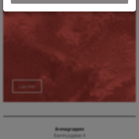
Läs mer
Arenagruppen
Barnhusgatan 4