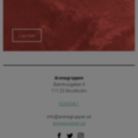
Läs mer
Arenagruppen
Barnhusgatan 4
111 23 Stockholm
KONTAKT
info@arenagruppen.se
arenagruppen.se