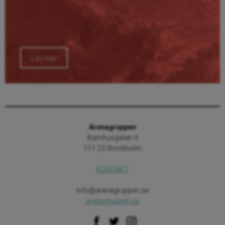
Läs mer
Arenagruppen
Barnhusgatan 4
111 23 Stockholm
KONTAKT
info@arenagruppen.se
arenagruppen.se