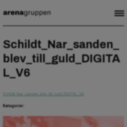
Schildt_Nar_sanden_
blev_till_guld_DIGITA
L_V6
Schildt_Nar_sanden_blev_till_guld_DIGITAL_V6
Kategorier: