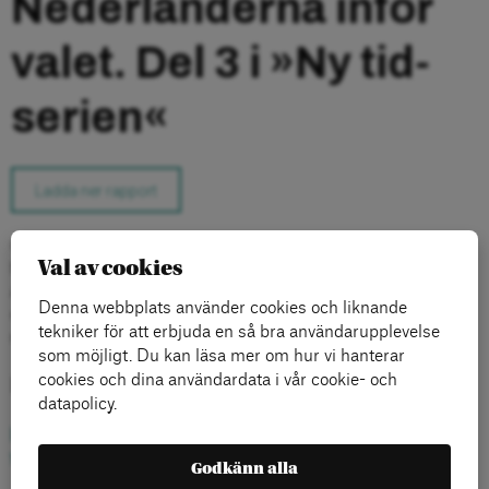
Nederländerna inför
valet. Del 3 i »Ny tid-
serien«
Ladda ner rapport
Geert Wilders islamofobiska Frihetsparti kan bli ett av
Val av cookies
Nederländernas största partier valet 9 juni. Per Wirtén har rest till
Amsterdam och Haag för att söka förklaringar på vad som hände, i
Denna webbplats använder cookies och liknande
ett land alla trodde var ett av Europas mest toleranta. De svar han
tekniker för att erbjuda en så bra användarupplevelse
mötte var oväntade.
som möjligt. Du kan läsa mer om hur vi hanterar
cookies och dina användardata i vår cookie- och
Läs rapporten
datapolicy.
Ladda ned Det populistiska laboratoriet. Nederländerna inför
valet (pdf)
Godkänn alla