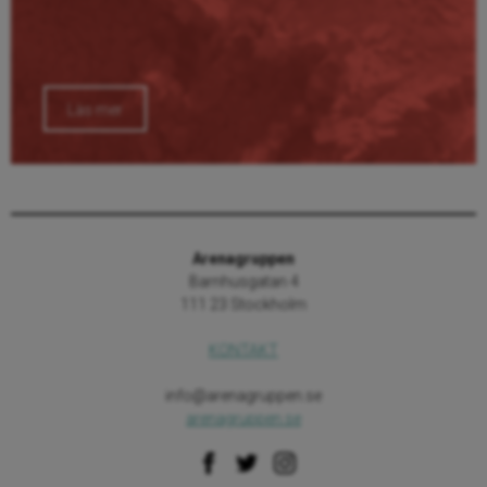
Läs mer
Arenagruppen
Barnhusgatan 4
111 23 Stockholm
KONTAKT
info@arenagruppen.se
arenagruppen.se