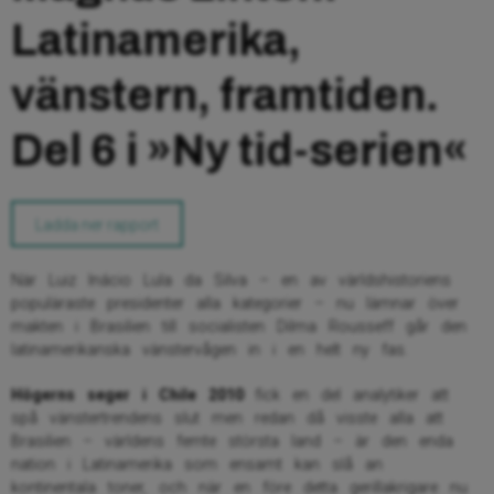
Latinamerika,
vänstern, framtiden.
Del 6 i »Ny tid-serien«
Ladda ner rapport
När Luiz Inácio Lula da Silva – en av världshistoriens
populäraste presidenter alla kategorier – nu lämnar över
makten i Brasilien till socialisten Dilma Rousseff går den
latinamerikanska vänstervågen in i en helt ny fas.
Högerns seger i Chile 2010
fick en del analytiker att
spå vänstertrendens slut men redan då visste alla att
Brasilien – världens femte största land – är den enda
nation i Latinamerika som ensamt kan slå an
kontinentala toner, och när en före detta gerillakrigare nu