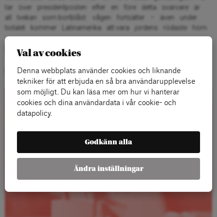
tar över presidentposten efter en före detta svarvare är
all tvekan som bortblåst: vågen fortsätter – även under
tiotalet kommer Latinamerika att vara jordens rödaste hörn.
Läs rapporten
Val av cookies
Ladda ned Latinamerika, vänstern, framtiden (pdf)
Denna webbplats använder cookies och liknande
tekniker för att erbjuda en så bra användarupplevelse
som möjligt. Du kan läsa mer om hur vi hanterar
cookies och dina användardata i vår cookie- och
Rapporter
datapolicy.
Godkänn alla
Ändra inställningar