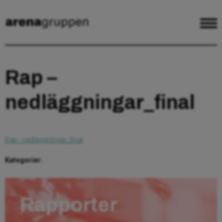
Rap –
nedläggningar_final
Rap - nedläggningar_final
Kategorier:
Rapporter