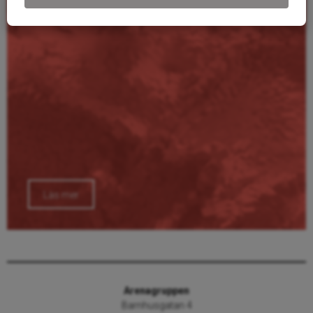
Läs mer
Arenagruppen
Barnhusgatan 4