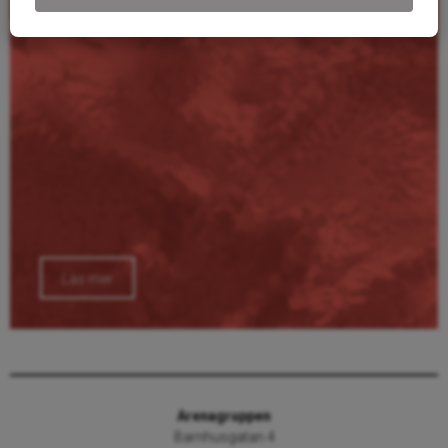
Läs mer
Arenagruppen
Barnhusgatan 4