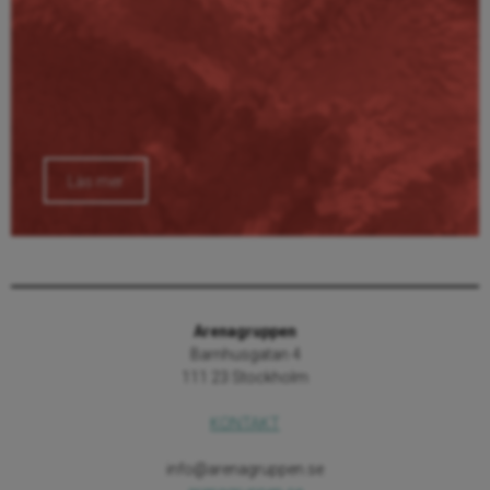
Läs mer
Arenagruppen
Barnhusgatan 4
111 23 Stockholm
KONTAKT
info@arenagruppen.se