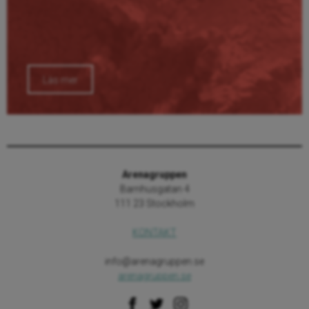
Läs mer
Arenagruppen
Barnhusgatan 4
111 23 Stockholm
KONTAKT
info@arenagruppen.se
arenagruppen.se