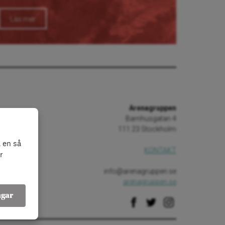
Läs mer
Arenagruppen
Barnhusgatan 4
111 23 Stockholm
 en så
KONTAKT
r
info@arenagruppen.se
arenagruppen.se
ngar