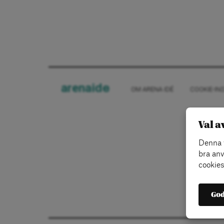
arena
ide
OM ARENA IDÉ
COOKIE-IN
Val a
Denna w
bra anv
cookies
God