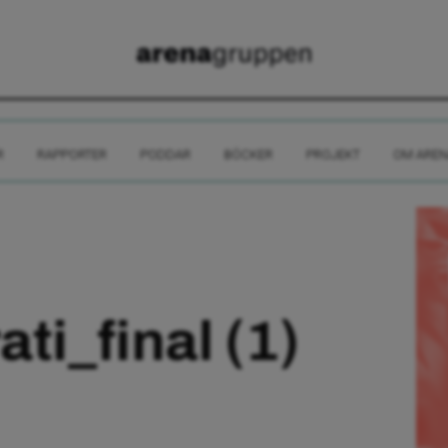
R
RAPPORTER
PODDAR
BÖCKER
PROJEKT
OM AREN
ti_final (1)