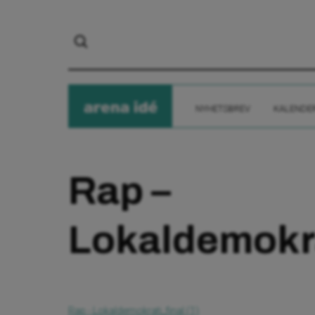
arena
ide
NYHETSBREV
KALENDE
Rap –
Lokaldemokra
Rap - Lokaldemokrati_final (1)