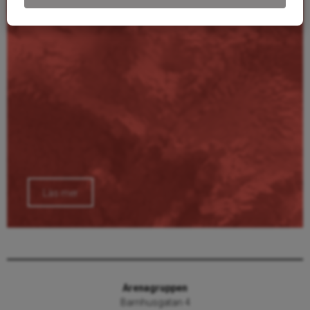
Läs mer
Arenagruppen
Barnhusgatan 4