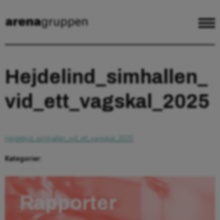
Hejdelind_simhallen_
vid_ett_vagskal_2025
Hejdelind_simhallen_vid_ett_vagskal_2025
Kategorier:
Rapporter