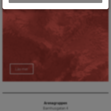
Läs mer
Arenagruppen
Barnhusgatan 4