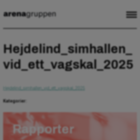
Hejdelind_simhallen_
vid_ett_vagskal_2025
Hejdelind_simhallen_vid_ett_vagskal_2025
Kategorier:
Rapporter