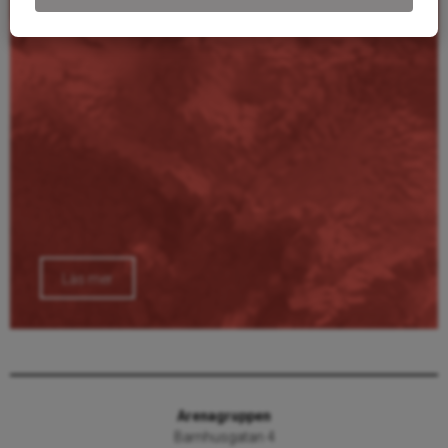
Läs mer
Arenagruppen
Barnhusgatan 4