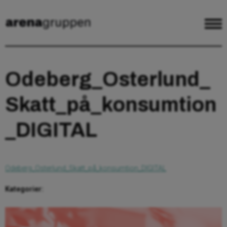
Odeberg_Osterlund_
Skatt_på_konsumtion
_DIGITAL
Odeberg_Osterlund_Skatt_på_konsumtion_DIGITAL
Kategorier: