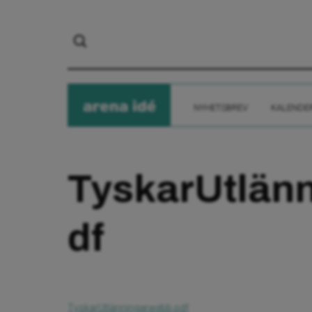
arena
ide
NYHETSBREV
KALENDE
TyskarUtlän
df
TyskarUtlänningarwebb.pdf