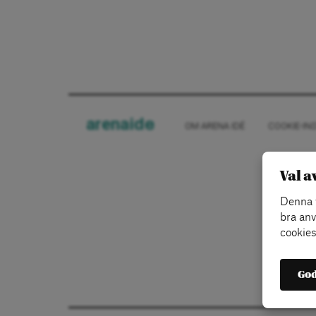
arena
ide
OM ARENA IDÉ
COOKIE-IN
Val a
Denna w
bra anv
cookies
God