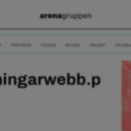
R
RAPPORTER
PODDAR
BÖCKER
PROJEKT
OM AREN
ningarwebb.p