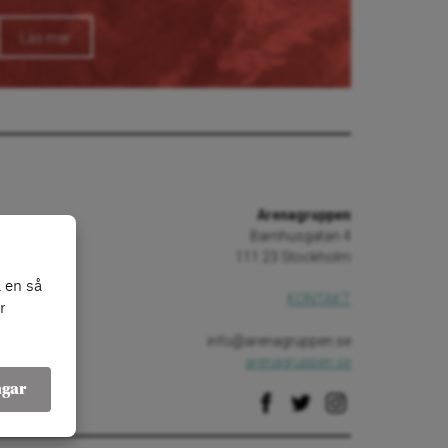
Läs mer
Arenagruppen
Barnhusgatan 4
111 23 Stockholm
 en så
KONTAKT
r
info@arenagruppen.se
arenagruppen.se
ngar