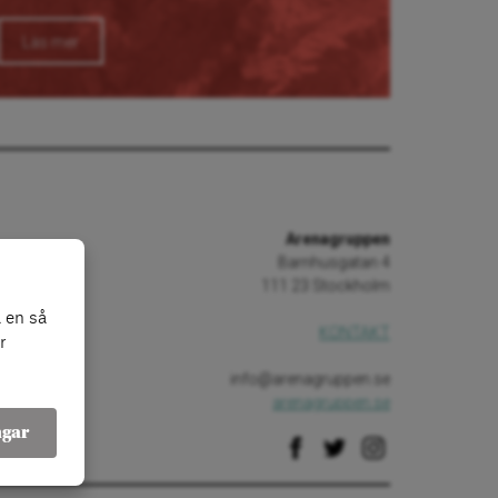
Läs mer
Arenagruppen
Barnhusgatan 4
111 23 Stockholm
 en så
KONTAKT
r
info@arenagruppen.se
arenagruppen.se
ngar