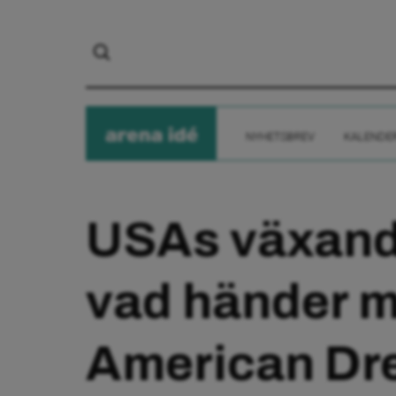
arena
ide
NYHETSBREV
KALENDE
USAs växande
vad händer 
American Dr