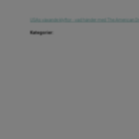
USAs växande klyftor - vad händer med The American D
Kategorier: