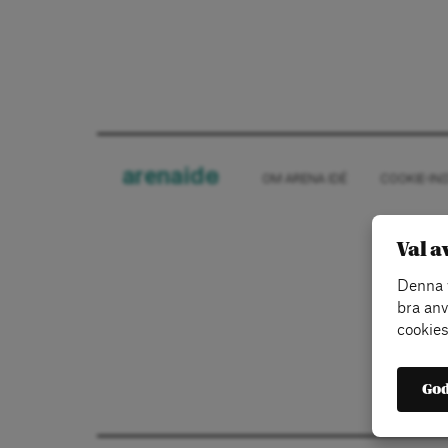
arena
ide
OM ARENA IDÉ
COOKIE-IN
Val a
Denna w
bra anv
cookies
God