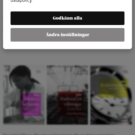
datapolicy.
vid Arbetslivsinstitutet och KTH, Institutionen för industriell ekonomi
och organisation samt Skolan för Datavetenskap och
Godkänn alla
kommunikation/CSC. Hans senaste bok är antologin
Nordic Lights:
Work, management and welfare in Scandinavia
, SNS förlag 2013.
Foto: Åke Bruce.
Ändra inställningar