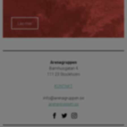
Läs mer
Arenagruppen
Barnhusgatan 4
111 23 Stockholm
KONTAKT
info@arenagruppen.se
arenagruppen.se