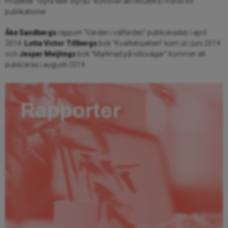
Projektet “Styra eller styras” kommer att resultera i minst tre
publikationer.
Åke Sandbergs
rapport ”Värden i välfärden” publicerades i april
2014.
Lotta Victor Tillbergs
bok ”Kvalitetsjakten” kom ut i juni 2014
och
Jesper Meijlings
bok ”Marknad på villovägar” kommer att
publiceras i augusti 2014.
Rapporter