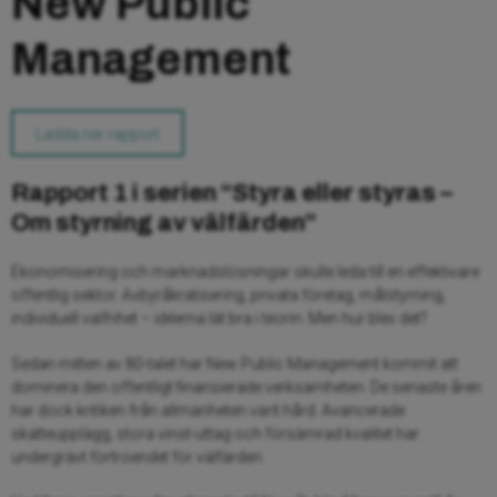
New Public
Management
Ladda ner rapport
Rapport 1 i serien “Styra eller styras –
Om styrning av välfärden”
Ekonomisering och marknadslösningar skulle leda till en effektivare
offentlig sektor. Avbyråkratisering, privata företag, målstyrning,
individuell valfrihet – idéerna lät bra i teorin. Men hur blev det?
Sedan mitten av 80-talet har New Public Management kommit att
dominera den offentligt finansierade verksamheten. De senaste åren
har dock kritiken från allmänheten varit hård. Avancerade
skatteupplägg, stora vinst-uttag och försämrad kvalitet har
undergrävt förtroendet för välfärden.