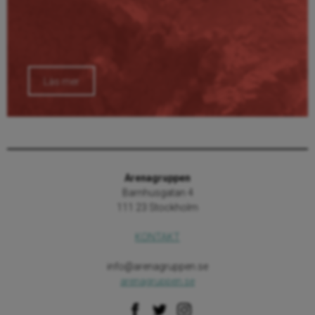
Läs mer
Arenagruppen
Barnhusgatan 4
111 23 Stockholm
KONTAKT
info@arenagruppen.se
arenagruppen.se