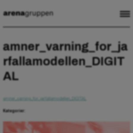
amner_varning_for_ja
rfallamodellen_DIGIT
AL
amner_varning_for_jarfallamodellen_DIGITAL
Kategorier: