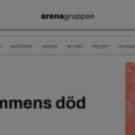
R
RAPPORTER
PODDAR
BÖCKER
PROJEKT
OM AREN
mmens död