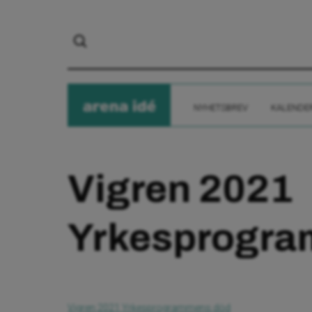
arena
ide
NYHETSBREV
KALENDE
Vigren 2021
Yrkesprogra
Vigren 2021 Yrkesprogrammens död