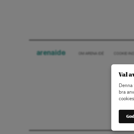
arena
ide
OM ARENA IDÉ
COOKIE-IN
Val a
Denna w
bra anv
cookies
God