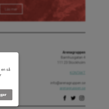
Läs mer
Arenagruppen
Barnhusgatan 4
111 23 Stockholm
 en så
KONTAKT
r
info@arenagruppen.se
arenagruppen.se
ngar