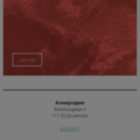
Läs mer
Arenagruppen
Barnhusgatan 4
111 23 Stockholm
KONTAKT