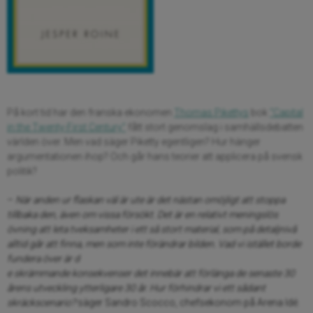
På kort tid har den franska ekonomen
Thomas Pikettys
bok
“Capital
in the Twenty-First Century”
fått stort genomslag i samhällsdebatten
världen över. Men vad säger Piketty egentligen? Hur hänger
argumentationen ihop? Och går hans teorier att applicera på svensk
politik?
–
När anden ur flaskan väl är ute är det nästan omöjligt att stoppa
tillbaka den, även om vissa försökt. Det är en relativt meningslös
övning att leta tveksamheter i ett så stort material, som på detaljnivå
alltid går att finna, men som inte förändrar bilden. Vad vi istället borde
fundera över är d
e skrämmande konsekvenser det innebär att förlänga de senaste 30
årens utveckling ytterligare 30 år. Hur förhindrar vi ett sådant
skräckscenario?
säger Sandro Scocco, chefsekonom på Arena Idé.