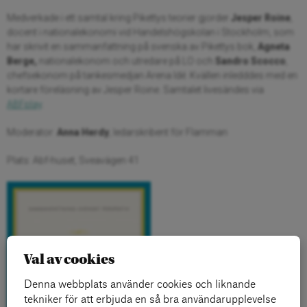
Medverkade i ett samtal kring Pikettys teorier gjorder
Jesper Roine
,
docent i nationalekonomi vid Handelshögskolan i Stockholm, som
har skrivit en sammanfattning på svenska av Pikettys bok,
Agneta
Berge,
nationalekonom och utredare på LO och
Sandro Scocco
,
chefsekonom på tankesmedjan Arena Idé. Kvällen inledddes med en
kortare föreläsning av Jesper Roine. Samtalet livesändes via
ABFplay
.
Moderator:
Anna Herdy
, ledarskribent för Flamman
Plats: Abf-huset, Sveavägen 41
Val av cookies
Denna webbplats använder cookies och liknande
tekniker för att erbjuda en så bra användarupplevelse