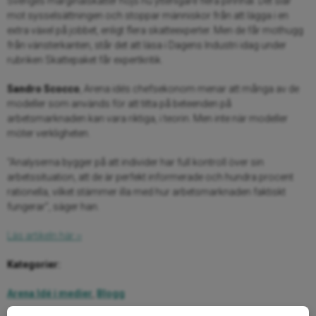
Sveriges marginalskatter höjs nu ytterligare flera pinnhål. Det slår
mot sysselsättningen och stoppar människor från att lägga i en
extra växel på jobbet, enligt flera skatteexperter. Men de får mothugg
från vänsterkanten, står det att läsa i Dagens Industri idag under
rubriken Skattepaket får expertkritik.
Sandro Scocco
, Arena idés chefsekonom menar att många av de
modeller som används för att titta på beteenden på
arbetsmarknaden kan vara riktiga, i teorin. Men inte när modeller
möter verkligheten.
“Analyserna bygger på att individer har full kontroll över sin
arbetssituation, att de är perfekt informerade och hundra procent
rationella, vilket stämmer illa med hur arbetsmarknaden faktiskt
fungerar”, säger han.
Läs artikeln här ››
Kategorier:
Arena Idé i medier
,
Blogg