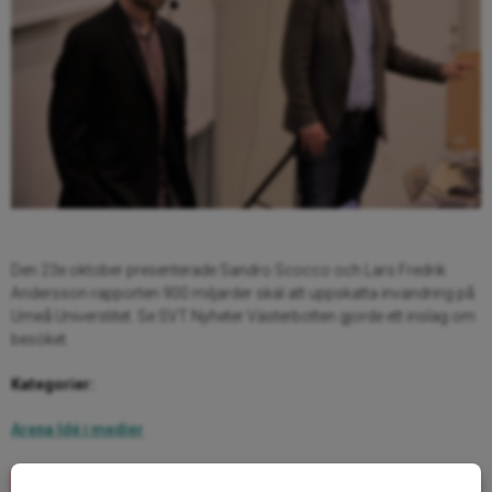
Den 23e oktober presenterade Sandro Scocco och Lars Fredrik
Andersson rapporten 900 miljarder skäl att uppskatta invandring på
Umeå Universtitet. Se SVT Nyheter Västerbotten gjorde ett inslag om
besöket.
Kategorier:
Arena Idé i medier