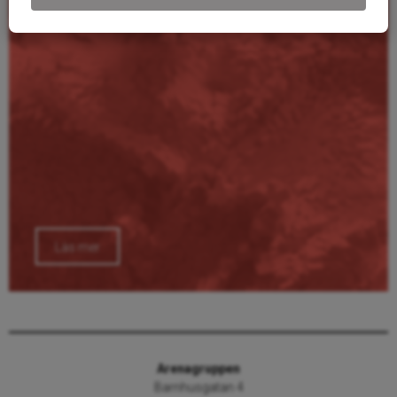
Läs mer
Arenagruppen
Barnhusgatan 4