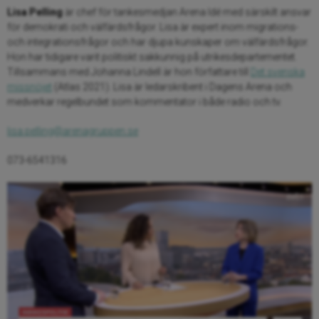
Lisa Pelling
är chef för tankesmedjan Arena Idé med särskilt ansvar
för demokrati och välfärdsfrågor. Lisa är expert inom migrations-
och integrationsfrågor och har djupa kunskaper om välfärdsfrågor.
Hon har tidigare varit politiskt sakkunnig på utrikesdepartementet.
Tillsammans med Johanna Lindell är hon författare till
Det svenska
missnöjet
(Atlas 2021). Lisa är ledarskribent i Dagens Arena och
medverkar regelbundet som kommentator i både radio och tv.
lisa.pelling@arenagruppen.se
073-6541316