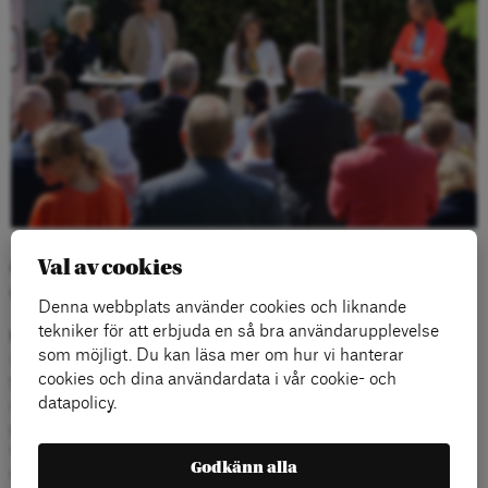
Val av cookies
Civilsamhällets villkor, ungas delaktighet och
demokratins framtid
Denna webbplats använder cookies och liknande
tekniker för att erbjuda en så bra användarupplevelse
Rosaline Marbinah
är rektor för Arenaakademin, Arena Idés
som möjligt. Du kan läsa mer om hur vi hanterar
spetsutbildning för progressiva opinionsbildare. Rosaline är också
cookies och dina användardata i vår cookie- och
tidigare ordförande för LSU – Landsrådet för Sveriges
datapolicy.
ungdomsorganisationer. Hon har även arbetat som pressekreterare
på Regeringskansliet. Rosaline utsågs till särskild representant i
OSSE under Sveriges ordförandeskap och har varit en av
Godkänn alla
regeringens fyra demokratiambassadörer. Hon är en van föreläsare,