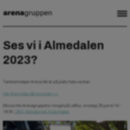
Ses vi i Almedalen
2023?
Tankesmedjan Arena Idé är på plats hela veckan.
Här finns hela vårt program >>
Missa inte Arenagruppens mingel på LeMur, onsdag 28 juni kl 16–
18:00.
OBS! Obligatorisk föranmälan