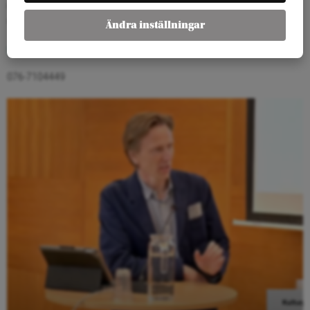
utbildare och moderator. Förra året höll Rosaline tal vid invigningen
av Almedalsveckan, se det
här
.
Ändra inställningar
rosaline.marbinah@arenagruppen.se
076-7104449