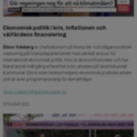
Ekonomisk politik i kris, inflationen och
välfärdens finansiering
Elinor Odeberg
är chefsekonom på Arena Idé och tidigare politiskt
sakkunnig på Finansdepartementet med särskilt ansvar för
internationell ekonomisk politik. Hon är ekonomhistoriker och har
bland annat mångårig erfarenhet som utredare på fackförbundet
Kommunal. Elinor leder tankesmedjans ekonomisk-politiska arbete
och är även programansvarig för klimatfrågor.
elinor.odeberg@arenagruppen.se
073-6541322