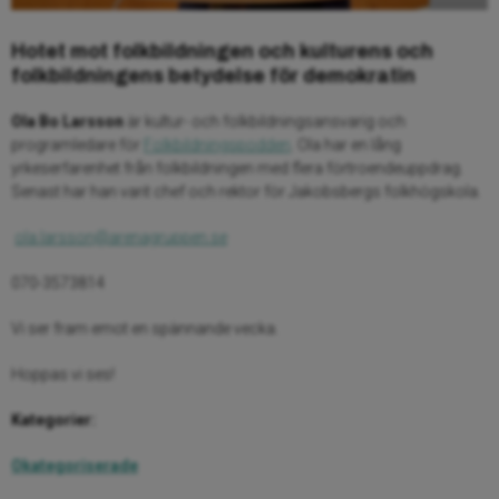
Hotet mot folkbildningen och kulturens och
folkbildningens betydelse för demokratin
Ola Bo Larsson
är kultur- och folkbildningsansvarig och
programledare för
Folkbildningspodden
. Ola har en lång
yrkeserfarenhet från folkbildningen med flera förtroendeuppdrag.
Senast har han varit chef och rektor för Jakobsbergs folkhögskola.
ola.larsson@arenagruppen.se
070-3573814
Vi ser fram emot en spännande vecka.
Hoppas vi ses!
Kategorier:
Okategoriserade