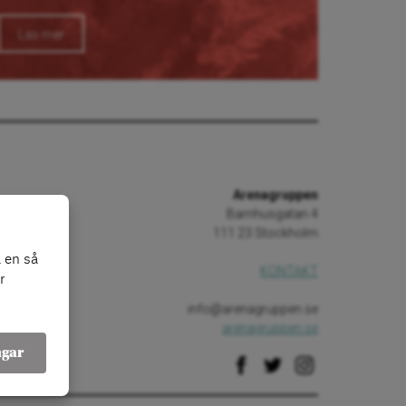
Läs mer
Arenagruppen
Barnhusgatan 4
111 23 Stockholm
 en så
KONTAKT
r
info@arenagruppen.se
arenagruppen.se
ngar