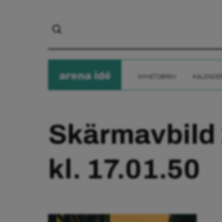
arena
ide
NYHETSBREV
KALENDE
Skärmavbild
kl. 17.01.50