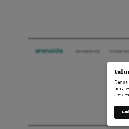
arena
ide
OM ARENA IDÉ
COOKIE-IN
Val a
Denna w
bra anv
cookies
God