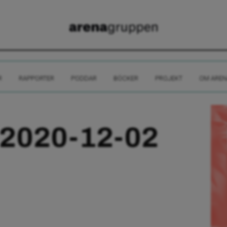
R
RAPPORTER
PODDAR
BÖCKER
PROJEKT
OM AREN
 2020-12-02