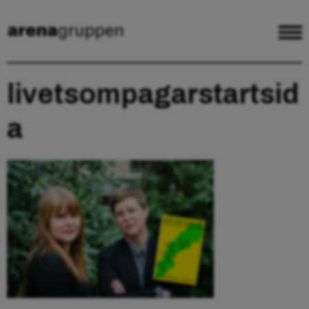
livetsompagarstartsid
a