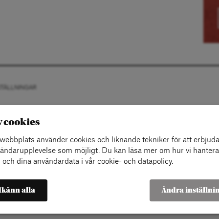
STÄLLNINGAR
v cookies
ebbplats använder cookies och liknande tekniker för att erbjuda
ändarupplevelse som möjligt. Du kan läsa mer om hur vi hantera
 och dina användardata i vår cookie- och datapolicy.
känn alla
Ändra inställni