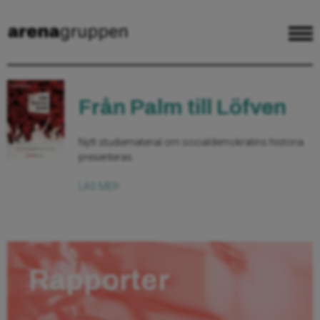
Från Palm till Löfven
Nytt studiematerial om socialdemokratins historia
presenteras.
LÄS MER
Rapporter