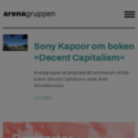
Sony Kapoor om boken
»Decent Capitalism«
Arenagruppen arrangerade ett seminarium utifrån
boken »Decent Capitalism« under årets
Almedalsvecka.
LÄS MER