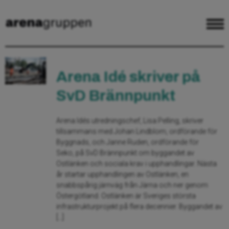
Arena Idé skriver på
SvD Brännpunkt
Arena Idés utredningschef, Lisa Pelling, skriver
tillsammans med Johan Lindblom, ordförande för
Byggnads, och Janne Ruden, ordförande för
Seko, på SvD Brännpunkt om byggandet av
Ostlänken och sociala krav i upphandlingar. Nästa
år startar upphandlingen av Ostlänken, en
snabbspårig järnväg från Järna och ner genom
Östergötland. Ostlänken är Sveriges största
infrastrukturprojekt på flera decennier. Byggandet av
[…]