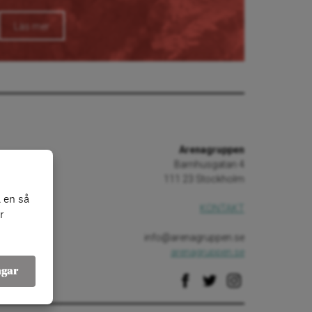
Läs mer
Arenagruppen
Barnhusgatan 4
111 23 Stockholm
 en så
KONTAKT
r
info@arenagruppen.se
arenagruppen.se
ngar