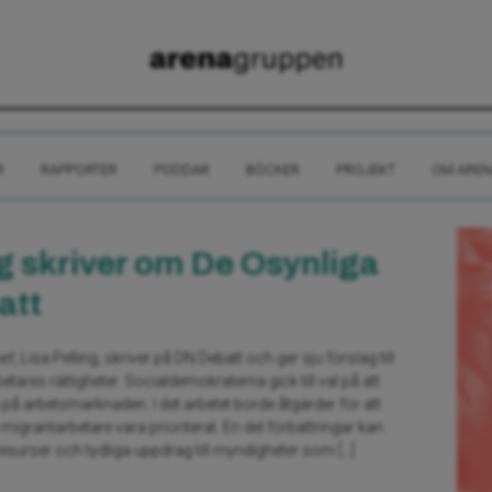
R
RAPPORTER
PODDAR
BÖCKER
PROJEKT
OM AREN
ng skriver om De Osynliga
att
, Lisa Pelling, skriver på DN Debatt och ger sju förslag till
etares rättigheter. Socialdemokraterna gick till val på att
på arbetsmarknaden. I det arbetet borde åtgärder för att
migrantarbetare vara prioriterat. En del förbättringar kan
rser och tydliga uppdrag till myndigheter som […]