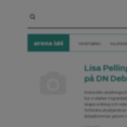
arena
ide
NYHETSBREV
KALENDE
Lisa Pelli
på DN Deb
Arena Idés utredningschef
hur vi stärker migrantarb
skapa ordning och reda 
förhindra utnyttjande av 
åstadkommas genom resu