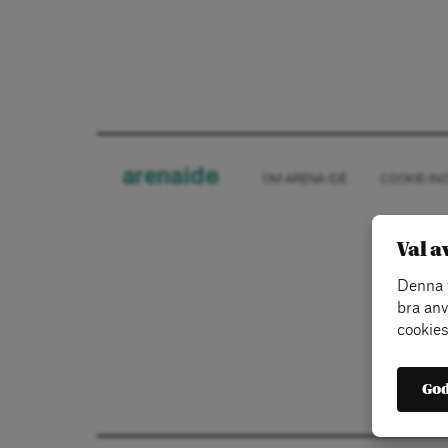
arena
ide
OM ARENA IDÉ
COOKIE-IN
Val a
Denna w
bra anv
cookies
God