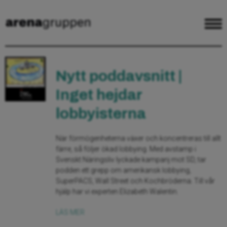
Nytt poddavsnitt |
Inget hejdar
lobbyisterna
När förmögenheterna växer och koncentreras till allt
färre, så följer ökad lobbying. Med avstamp i
Svenskt Näringsliv lyckade kampanj mot SD, tar
podden ett grepp om amerikansk lobbying,
SuperPACS, Wall Street och Kochbröderna. Till vår
hjälp har vi experten Elizabeth Walentin.
LÄS MER