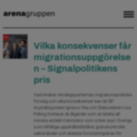
Vilka konsekvenser får
migrationsuppgörelse
n – Signalpolitikens
pris
Vad innebär riksdagspartiernas migrationspolitiska
förslag och vilka konsekvenser kan de få?
Asylrättsjuristen Ignacio Vita och Statsvetaren Lisa
Pelling förklarar de åtgärder som är tänkta att
minska antalet människor som söker asyl i Sverige,
som tillfälliga uppehållstillstånd, gränskontroller,
säkra länder och skärpta försörjningskrav för