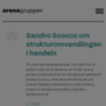
Sandro Scocco om
strukturomvandlingen
i handeln
“Är man från arbetsgivarsidan och står inför en
avtalsrörelse så är det lite av en roll att vara en
professionell pessimist för det dämpar lönekraven.”
Sandro Scocco, chefsekonom Arena idé och
Svensk Handels chefsekonom Jonas Arnberg
pratar om strukturomvandling i handeln i
Nyhetsrummet.
LÄS MER