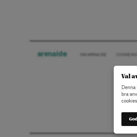
arena
ide
OM ARENA IDÉ
COOKIE-IN
Val a
Denna w
bra anv
cookies
God