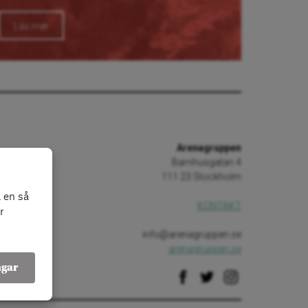
Läs mer
Arenagruppen
Barnhusgatan 4
111 23 Stockholm
 en så
KONTAKT
r
info@arenagruppen.se
arenagruppen.se
ngar