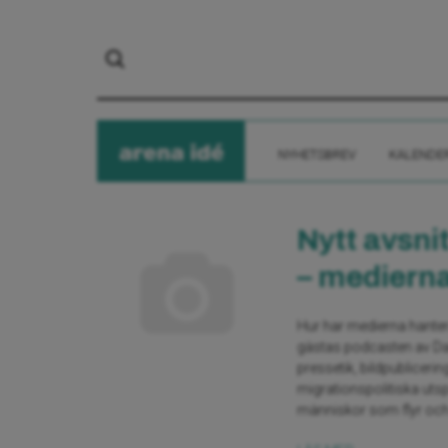
arena
ide
NYHETSBREV
KALENDE
Nytt avsni
– mediern
Hur har medierna hantera
gästas podcasten av Da
pressetik, bildpublicer
migrationspolitiska uts
människor som flyr och v