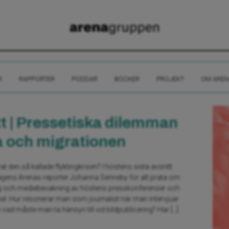
R
RAPPORTER
PODDAR
BÖCKER
PROJEKT
OM AREN
tt | Pressetiska dilemman
a och migrationen
t den så kallade flyktingkrisen? I höstens sista avsnitt
gens Arenas reporter Johanna Senneby för att prata om
ing och mediebevakning av höstens presskonferenser och
pel. Hur resonerar man som journalist när man intervjuar
ad måste man ta hänsyn till vid bildpublicering? Har […]