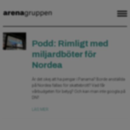
Podd: Rimligt med
miljardböter för
Nordea
Är det okej att ha pengar i Panama? Borde anställda
på Nordea fällas för skattebrott? Vad får
vårbudgeten för betyg? Och kan man inte googla på
DN?
LÄS MER