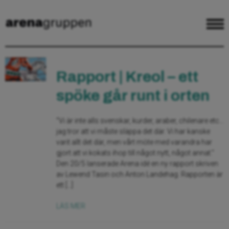
Rapport | Kreol – ett
spöke går runt i orten
”Vi är inte alls svenskar, kurder, araber, chilenare etc…
jag tror att vi måste släppa det där. Vi har kanske
varit allt det där, men vårt möte med varandra har
gjort att vi kokats ihop till något nytt, något annat.”
Den 20/5 lanserade Arena idé en ny rapport skriven
av Lewend Tasin och Anton Landehag. Rapporten är
ett […]
LÄS MER