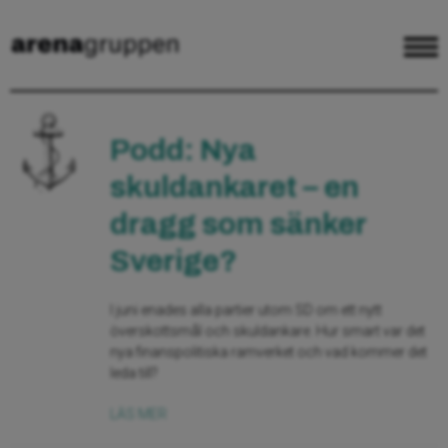
Podd: Nya
skuldankaret – en
dragg som sänker
Sverige?
I juni enades alla partier utom SD om ett nytt
överskottsmål och skuldankare. Hur smart var det
nya finanspolitiska ramverket och vad kommer det
leda till?
LÄS MER