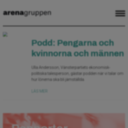
Podd: Pengarna och
kvinnorna och männen
Ulla Andersson, Vänsterpartiets ekonomisk-
politiska talesperson, gästar podden när vi talar om
hur lönerna ska bli jämställda.
LÄS MER