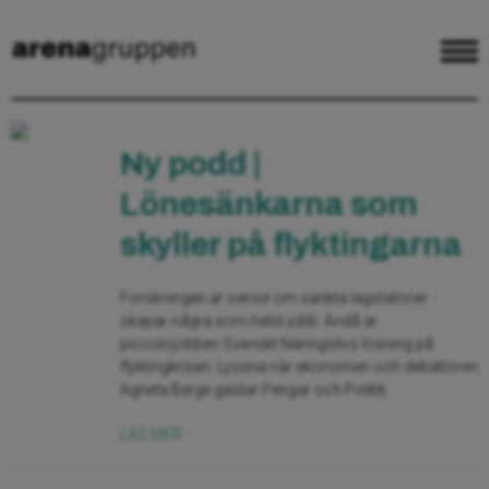
Ny podd |
Lönesänkarna som
skyller på flyktingarna
Forskningen är oense om sänkta lägstalöner
skapar några som helst jobb. Ändå är
piccolojobben Svenskt Näringslivs lösning på
flyktingkrisen. Lyssna när ekonomen och debattören
Agneta Berge gästar Pengar och Politik.
LÄS MER